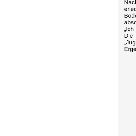
Nach
erle
Bode
abso
„Ich
Die 
„Jug
Erge