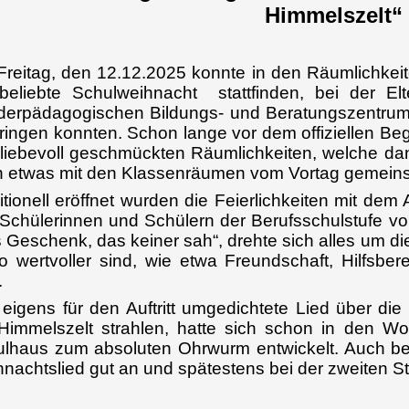
Himmelszelt“
reitag, den 12.12.2025 konnte in den Räumlichkei
beliebte Schulweihnacht stattfinden, bei der El
erpädagogischen Bildungs- und Beratungszentrum
ringen konnten. Schon lange vor dem offiziellen Beg
liebevoll geschmückten Räumlichkeiten, welche da
 etwas mit den Klassenräumen vom Vortag gemeins
itionell eröffnet wurden die Feierlichkeiten mit de
Schülerinnen und Schülern der Berufsschulstufe vor
 Geschenk, das keiner sah“, drehte sich alles um di
 wertvoller sind, wie etwa Freundschaft, Hilfsbe
.
eigens für den Auftritt umgedichtete Lied über di
immelszelt strahlen, hatte sich schon in den W
lhaus zum absoluten Ohrwurm entwickelt. Auch b
nachtslied gut an und spätestens bei der zweiten S