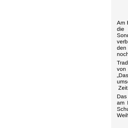
Am F
die 
Sond
verb
den 
noch
Trad
von 
„Das
umso
Zeit
Das 
am H
Schu
Weih