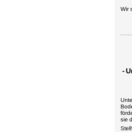
Wir 
-
U
Unte
Bode
förd
sie 
Stel