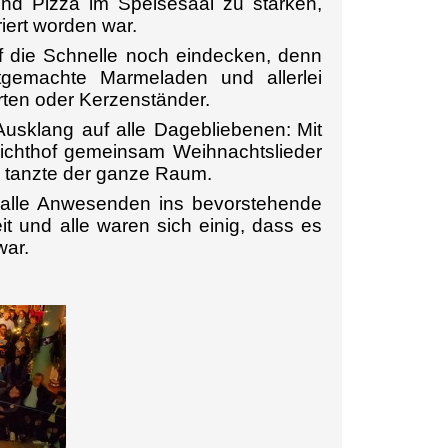
und Pizza im Speisesaal zu stärken,
riert worden war.
 die Schnelle noch eindecken, denn
tgemachte Marmeladen und allerlei
en oder Kerzenständer.
Ausklang auf alle Dagebliebenen:
Mit
 Lichthof gemeinsam Weihnachtslieder
d tanzte der ganze Raum.
g alle Anwesenden ins bevorstehende
t und alle waren sich einig, dass es
war.