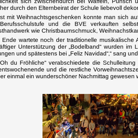
ichkeit sich zwischendurch bei Waffeln, Punsch 
her durch den Elternbeirat der Schule liebevoll deko
st mit Weihnachtsgeschenken konnte man sich auf
 Berufsschulstufe und die BVE verkauften selbs
thandwerk wie Christbaumschmuck, Weihnachstkart
Ende wartete noch der traditionelle musikalische 
räftiger Unterstützung der „Bodelband“ wurden im
ngen und spätestens bei „Feliz Navidad“‚“ sang un
„Oh du Fröhliche“ verabschiedete die Schulleitun
ntswochenende und die restliche Vorweihnachtszei
er einmal ein wunderschöner Nachmittag gewesen 