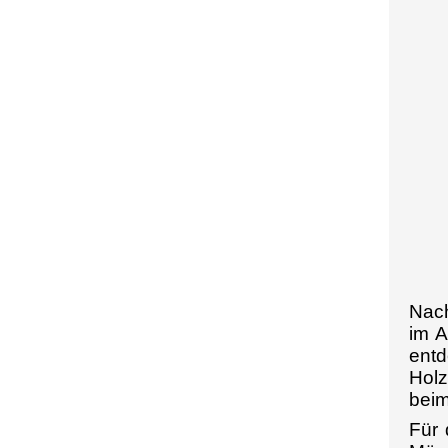
Nach
im A
ent
Holz
beim
Für 