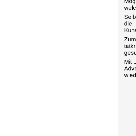
Mögl
welc
Selb
die
Kuns
Zum 
tatk
gesu
Mit 
Adve
wied