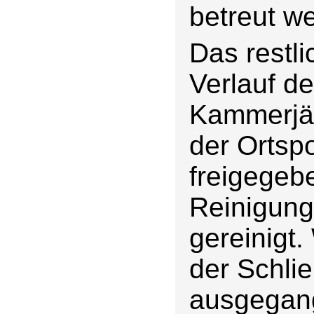
betreut w
Das restl
Verlauf d
Kammerjäg
der Ortsp
freigegeb
Reinigung
gereinigt
der Schli
ausgegang