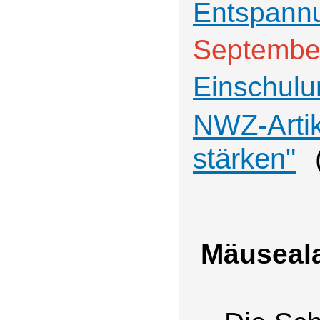
Entspann
Septembe
Einschulu
NWZ-Artik
stärken"
Mäuseala