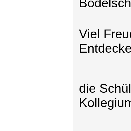
Bodelsch
Viel Fre
Entdeck
die Schü
Kollegiu