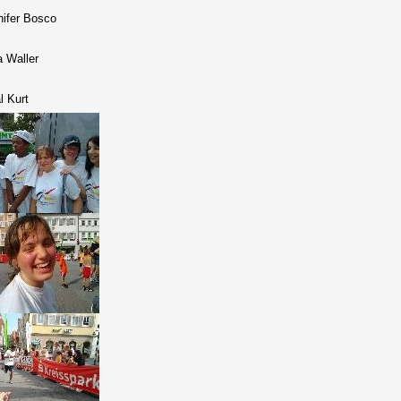
nifer Bosco
a Waller
l Kurt