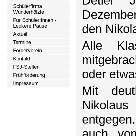
Detlef 
Schülerfirma
Dezember 
Wunderhölzle
Für Schüler:innen -
den Nikol
Leckere Pause
Aktuell
Alle Kl
Termine
Förderverein
mitgebra
Kontakt
FSJ-Stellen
oder etwa
Frühförderung
Impressum
Mit deu
Nikolaus
entgegen.
auch vom