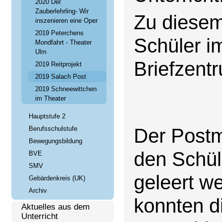
2020 Der
Zauberlehrling- Wir
Zu diesem
inszenieren eine Oper
2019 Peterchens
Schüler i
Mondfahrt - Theater
Ulm
Briefzent
2019 Reitprojekt
2019 Salach Post
2019 Schneewittchen
im Theater
Hauptstufe 2
Der Postm
Berufsschulstufe
Bewegungsbildung
den Schül
BVE
SMV
geleert w
Gebärdenkreis (UK)
Archiv
konnten d
Aktuelles aus dem
Unterricht